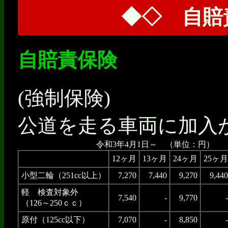
◆◇ 自賠
自賠責保険
(強制保険)
公道を走る車両に加入
令和3年4月1日～ （単位：円）
12ヶ月
13ヶ月
24ヶ月
25ヶ月
小型二輪（251cc以上）
7,270
7,440
9,270
9,440
軽 検査対象外
7,540
-
9,770
-
（126～250ｃｃ）
原付（125cc以下）
7,070
-
8,850
-