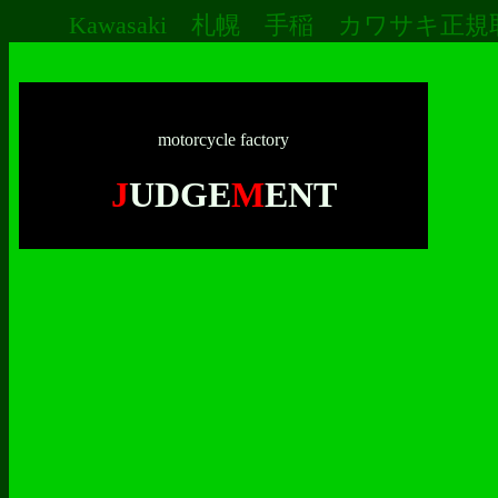
Kawasaki 札幌 手稲 カワサキ正規取扱店 ﾓﾄ
motorcycle factory
J
UDGE
M
ENT