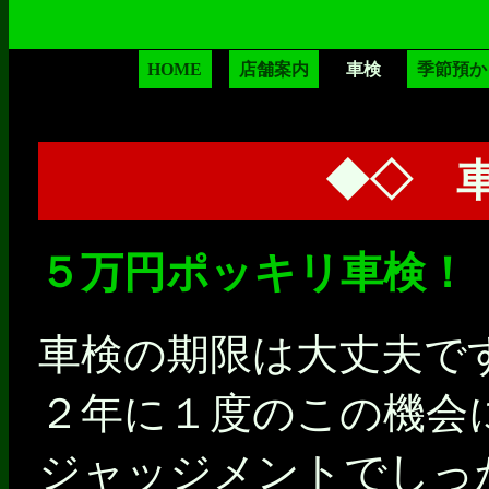
HOME
店舗案内
車検
季節預か
◆◇ 
５万円ポッキリ車検！
車検の期限は大丈夫で
２年に１度のこの機会
ジャッジメントでしっ