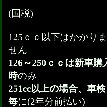
(国税)
125ｃｃ以下はかかり
せん
126～250ｃｃは新車購
時
のみ
251cc以上の場合、車検
毎
に(2年分前払い)